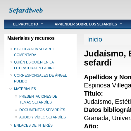
Sefardiweb
Main menu
EL PROYECTO
APRENDER SOBRE LOS SEFARDÍES
Se encuentra ust
Materiales y recursos
Inicio
BIBLIOGRAFÍA SEFARDÍ
Judaísmo, E
COMENTADA
sefardí
QUIÉN ES QUIÉN EN LA
LITERATURA EN LADINO
Apellidos y No
CORRESPONSALES DE ÁNGEL
PULIDO
Espinosa Villega
MATERIALES
Título:
PRESENTACIONES DE
Judaísmo, Estéti
TEMAS SEFARDÍES
Datos bibliográ
DOCUMENTOS SEFARDÍES
Granada, Univer
AUDIO Y VÍDEO SEFARDÍES
Año:
ENLACES DE INTERÉS