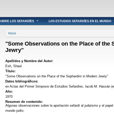
OBRE LOS SEFARDÍES
LOS ESTUDIOS SEFARDÍES EN EL MUNDO
Se encuentra usted aquí
Inicio
"Some Observations on the Place of the
Jewry"
Apellidos y Nombre del Autor:
Esh, Shaul
Título:
"Some Observations on the Place of the Sephardim in Modern Jewry"
Datos bibliográficos:
en Actas del Primer Simposio de Estudios Sefardíes, Iacob M. Hassán (e
Año:
1970
Resumen de contenido:
Algunas observaciones sobre la aportación sefardí al judaísmo y el papel
mundo judío.