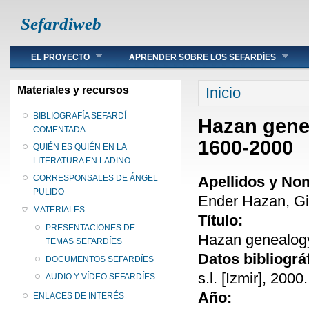
Sefardiweb
Main menu
EL PROYECTO
APRENDER SOBRE LOS SEFARDÍES
Se encuentra ust
Materiales y recursos
Inicio
BIBLIOGRAFÍA SEFARDÍ
Hazan gene
COMENTADA
1600-2000
QUIÉN ES QUIÉN EN LA
LITERATURA EN LADINO
Apellidos y No
CORRESPONSALES DE ÁNGEL
PULIDO
Ender Hazan, Gi
MATERIALES
Título:
PRESENTACIONES DE
Hazan genealogy
TEMAS SEFARDÍES
Datos bibliográ
DOCUMENTOS SEFARDÍES
s.l. [Izmir], 2000.
AUDIO Y VÍDEO SEFARDÍES
Año:
ENLACES DE INTERÉS