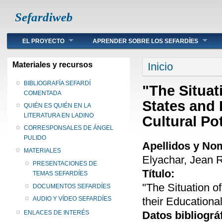
Sefardiweb
Main menu
EL PROYECTO
APRENDER SOBRE LOS SEFARDÍES
Se encuentra ust
Materiales y recursos
Inicio
BIBLIOGRAFÍA SEFARDÍ
"The Situat
COMENTADA
States and 
QUIÉN ES QUIÉN EN LA
LITERATURA EN LADINO
Cultural Po
CORRESPONSALES DE ÁNGEL
PULIDO
Apellidos y No
MATERIALES
Elyachar, Jean R
PRESENTACIONES DE
Título:
TEMAS SEFARDÍES
"The Situation o
DOCUMENTOS SEFARDÍES
their Educational
AUDIO Y VÍDEO SEFARDÍES
Datos bibliográ
ENLACES DE INTERÉS