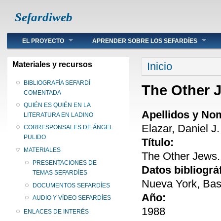
Sefardiweb
Main menu
EL PROYECTO
APRENDER SOBRE LOS SEFARDÍES
Se encuentra ust
Materiales y recursos
Inicio
BIBLIOGRAFÍA SEFARDÍ
The Other 
COMENTADA
QUIÉN ES QUIÉN EN LA
Apellidos y No
LITERATURA EN LADINO
Elazar, Daniel J.
CORRESPONSALES DE ÁNGEL
PULIDO
Título:
MATERIALES
The Other Jews
PRESENTACIONES DE
Datos bibliográ
TEMAS SEFARDÍES
Nueva York, Bas
DOCUMENTOS SEFARDÍES
Año:
AUDIO Y VÍDEO SEFARDÍES
1988
ENLACES DE INTERÉS