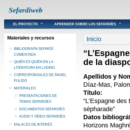
Sefardiweb
Main menu
EL PROYECTO
APRENDER SOBRE LOS SEFARDÍES
Se encuentra ust
Materiales y recursos
Inicio
BIBLIOGRAFÍA SEFARDÍ
“L’Espagne 
COMENTADA
de la diasp
QUIÉN ES QUIÉN EN LA
LITERATURA EN LADINO
Apellidos y No
CORRESPONSALES DE ÁNGEL
PULIDO
Díaz-Mas, Palo
MATERIALES
Título:
PRESENTACIONES DE
“L’Espagne des t
TEMAS SEFARDÍES
sépharade”
DOCUMENTOS SEFARDÍES
Datos bibliográ
AUDIO Y VÍDEO SEFARDÍES
Horizons Maghré
ENLACES DE INTERÉS