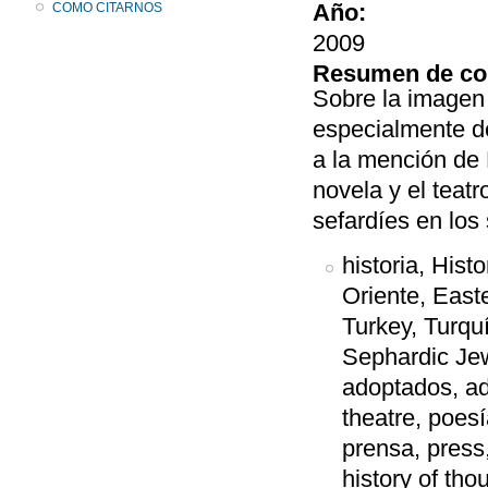
Año:
COMO CITARNOS
2009
Resumen de co
Sobre la imagen 
especialmente de
a la mención de E
novela y el teatr
sefardíes en los
historia, Histo
Oriente, East
Turkey, Turqu
Sephardic Jews
adoptados, ado
theatre, poesí
prensa, press
history of thou