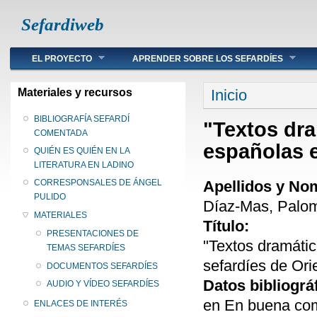
Sefardiweb
Main menu
EL PROYECTO
APRENDER SOBRE LOS SEFARDÍES
Se encuentra ust
Materiales y recursos
Inicio
BIBLIOGRAFÍA SEFARDÍ
"Textos dra
COMENTADA
españolas e
QUIÉN ES QUIÉN EN LA
LITERATURA EN LADINO
Apellidos y No
CORRESPONSALES DE ÁNGEL
PULIDO
Díaz-Mas, Palo
MATERIALES
Título:
PRESENTACIONES DE
"Textos dramátic
TEMAS SEFARDÍES
sefardíes de Ori
DOCUMENTOS SEFARDÍES
Datos bibliográ
AUDIO Y VÍDEO SEFARDÍES
en En buena com
ENLACES DE INTERÉS