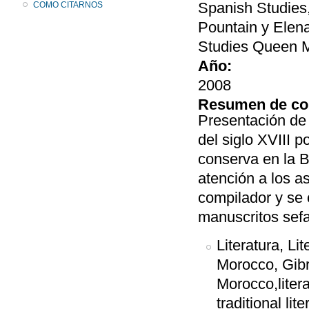
Spanish Studies,
COMO CITARNOS
Pountain y Elen
Studies Queen Ma
Año:
2008
Resumen de co
Presentación de
del siglo XVIII p
conserva en la B
atención a los as
compilador y se 
manuscritos sefa
Literatura, Li
Morocco, Gibr
Morocco,literat
traditional lit