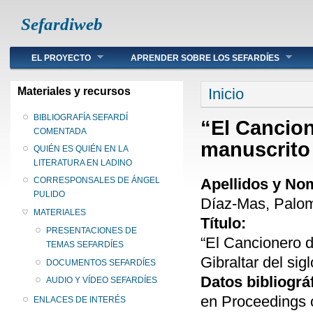
Sefardiweb
Main menu
EL PROYECTO
APRENDER SOBRE LOS SEFARDÍES
Se encuentra ust
Materiales y recursos
Inicio
BIBLIOGRAFÍA SEFARDÍ
“El Cancion
COMENTADA
manuscrito s
QUIÉN ES QUIÉN EN LA
LITERATURA EN LADINO
Apellidos y No
CORRESPONSALES DE ÁNGEL
PULIDO
Díaz-Mas, Palo
MATERIALES
Título:
PRESENTACIONES DE
“El Cancionero d
TEMAS SEFARDÍES
Gibraltar del sigl
DOCUMENTOS SEFARDÍES
Datos bibliográ
AUDIO Y VÍDEO SEFARDÍES
en Proceedings o
ENLACES DE INTERÉS