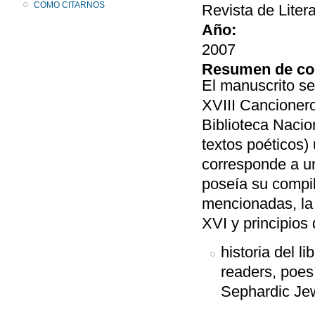
COMO CITARNOS
Revista de Liter
Año:
2007
Resumen de co
El manuscrito sef
XVIII Cancionero
Biblioteca Naci
textos poéticos) 
corresponde a un
poseía su compil
mencionadas, la 
XVI y principios 
historia del l
readers, poesí
Sephardic Je