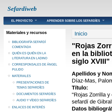
Sefardiweb
Main menu
EL PROYECTO
APRENDER SOBRE LOS SEFARDÍES
Se encuentra ust
Materiales y recursos
Inicio
BIBLIOGRAFÍA SEFARDÍ
"Rojas Zorr
COMENTADA
en la biblio
QUIÉN ES QUIÉN EN LA
LITERATURA EN LADINO
siglo XVIII"
CORRESPONSALES DE ÁNGEL
PULIDO
Apellidos y No
MATERIALES
Díaz-Mas, Palo
PRESENTACIONES DE
Título:
TEMAS SEFARDÍES
"Rojas Zorrilla 
DOCUMENTOS SEFARDÍES
sefardí de Gibral
AUDIO Y VÍDEO SEFARDÍES
Datos bibliográ
ENLACES DE INTERÉS