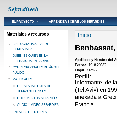
Sefardiweb
Main menu
EL PROYECTO
APRENDER SOBRE LOS SEFARDÍES
Se encuentra ust
Materiales y recursos
Inicio
BIBLIOGRAFÍA SEFARDÍ
Benbassat,
COMENTADA
QUIÉN ES QUIÉN EN LA
Apellidos y Nombre del A
LITERATURA EN LADINO
Fechas:
1918-2008?
CORRESPONSALES DE ÁNGEL
Lugar:
Xanti-?
PULIDO
Perfil:
MATERIALES
Informante de l
PRESENTACIONES DE
(Tel Aviv) en 19
TEMAS SEFARDÍES
anexada a Greci
DOCUMENTOS SEFARDÍES
Francia.
AUDIO Y VÍDEO SEFARDÍES
ENLACES DE INTERÉS