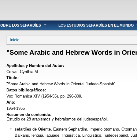
OBRE LOS SEFARDÍES
LOS ESTUDIOS SEFARDÍES EN EL MUNDO
Se encuentra usted aquí
Inicio
"Some Arabic and Hebrew Words in Orie
Apellidos y Nombre del Autor:
Crews, Cynthia M.
Título:
"Some Arabic and Hebrew Words in Oriental Judaeo-Spanish"
Datos bibliográficos:
Vox Romanica XIV (1954-55), pp. 296-309.
Año:
1954-1955
Resumen de contenido:
Estudio de 28 arabismos y hebraísmos del judeoespañol.
sefardíes de Oriente, Eastern Sephardim, imperio otomano, Ottoman
Balkans, lengua, laguage, lingüística, Linguistics, judeoespañol, Jud