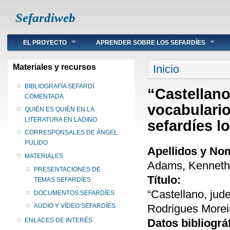
Sefardiweb
Main menu
EL PROYECTO
APRENDER SOBRE LOS SEFARDÍES
Se encuentra ust
Materiales y recursos
Inicio
BIBLIOGRAFÍA SEFARDÍ
“Castellano
COMENTADA
vocabulario
QUIÉN ES QUIÉN EN LA
LITERATURA EN LADINO
sefardíes l
CORRESPONSALES DE ÁNGEL
PULIDO
Apellidos y No
MATERIALES
Adams, Kenneth
PRESENTACIONES DE
Título:
TEMAS SEFARDÍES
“Castellano, jud
DOCUMENTOS SEFARDÍES
Rodrigues Moreir
AUDIO Y VÍDEO SEFARDÍES
Datos bibliográ
ENLACES DE INTERÉS