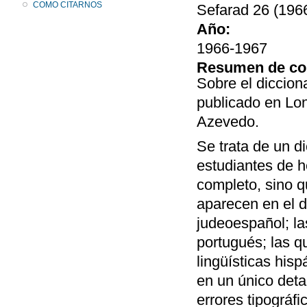
COMO CITARNOS
Sefarad 26 (1966
Año:
1966-1967
Resumen de co
Sobre el diccion
publicado en Lo
Azevedo.
Se trata de un di
estudiantes de he
completo, sino q
aparecen en el d
judeoespañol; la
portugués; las q
lingüísticas hisp
en un único deta
errores tipográf