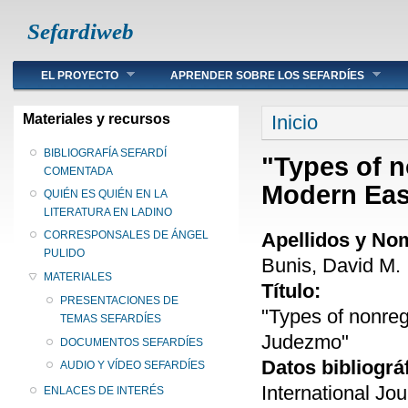
Sefardiweb
Main menu
EL PROYECTO
APRENDER SOBRE LOS SEFARDÍES
Se encuentra ust
Materiales y recursos
Inicio
BIBLIOGRAFÍA SEFARDÍ
"Types of n
COMENTADA
Modern Eas
QUIÉN ES QUIÉN EN LA
LITERATURA EN LADINO
Apellidos y No
CORRESPONSALES DE ÁNGEL
PULIDO
Bunis, David M.
MATERIALES
Título:
PRESENTACIONES DE
"Types of nonreg
TEMAS SEFARDÍES
Judezmo"
DOCUMENTOS SEFARDÍES
Datos bibliográ
AUDIO Y VÍDEO SEFARDÍES
International Jo
ENLACES DE INTERÉS