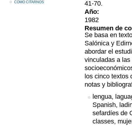
41-70.
COMO CITARNOS
Año:
1982
Resumen de co
Se basa en texto
Salónica y Edirne
abordar el estud
vinculadas a las
socioeconómicos
los cinco textos
notas y bibliogra
lengua, laguag
Spanish, ladin
sefardíes de 
classes, muj