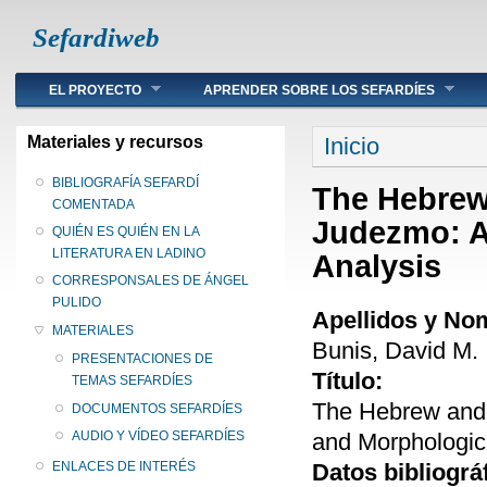
Sefardiweb
Main menu
EL PROYECTO
APRENDER SOBRE LOS SEFARDÍES
Se encuentra ust
Materiales y recursos
Inicio
BIBLIOGRAFÍA SEFARDÍ
The Hebrew
COMENTADA
Judezmo: A
QUIÉN ES QUIÉN EN LA
LITERATURA EN LADINO
Analysis
CORRESPONSALES DE ÁNGEL
PULIDO
Apellidos y No
MATERIALES
Bunis, David M.
PRESENTACIONES DE
Título:
TEMAS SEFARDÍES
The Hebrew and
DOCUMENTOS SEFARDÍES
and Morphologic
AUDIO Y VÍDEO SEFARDÍES
Datos bibliográ
ENLACES DE INTERÉS