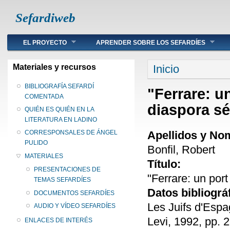
Sefardiweb
Main menu
EL PROYECTO
APRENDER SOBRE LOS SEFARDÍES
Se encuentra ust
Materiales y recursos
Inicio
BIBLIOGRAFÍA SEFARDÍ
"Ferrare: un
COMENTADA
diaspora sé
QUIÉN ES QUIÉN EN LA
LITERATURA EN LADINO
Apellidos y No
CORRESPONSALES DE ÁNGEL
PULIDO
Bonfil, Robert
MATERIALES
Título:
PRESENTACIONES DE
"Ferrare: un port
TEMAS SEFARDÍES
Datos bibliográ
DOCUMENTOS SEFARDÍES
Les Juifs d'Espa
AUDIO Y VÍDEO SEFARDÍES
Levi, 1992, pp. 
ENLACES DE INTERÉS