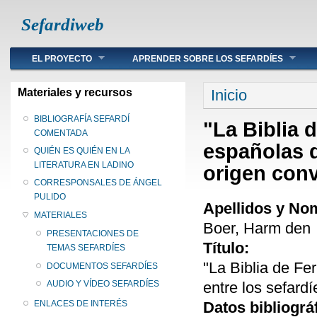
Sefardiweb
Main menu
EL PROYECTO
APRENDER SOBRE LOS SEFARDÍES
Se encuentra ust
Materiales y recursos
Inicio
BIBLIOGRAFÍA SEFARDÍ
"La Biblia 
COMENTADA
españolas d
QUIÉN ES QUIÉN EN LA
LITERATURA EN LADINO
origen con
CORRESPONSALES DE ÁNGEL
PULIDO
Apellidos y No
MATERIALES
Boer, Harm den
PRESENTACIONES DE
Título:
TEMAS SEFARDÍES
"La Biblia de Fe
DOCUMENTOS SEFARDÍES
entre los sefard
AUDIO Y VÍDEO SEFARDÍES
Datos bibliográ
ENLACES DE INTERÉS