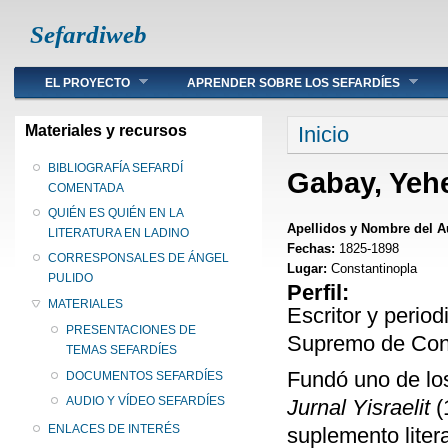
Sefardiweb
Main menu
EL PROYECTO
APRENDER SOBRE LOS SEFARDÍES
Se encuentra ust
Materiales y recursos
Inicio
BIBLIOGRAFÍA SEFARDÍ
Gabay, Yeh
COMENTADA
QUIÉN ES QUIÉN EN LA
Apellidos y Nombre del A
LITERATURA EN LADINO
Fechas:
1825-1898
CORRESPONSALES DE ÁNGEL
Lugar:
Constantinopla
PULIDO
Perfil:
MATERIALES
Escritor y period
PRESENTACIONES DE
Supremo de Cons
TEMAS SEFARDÍES
Fundó uno de los
DOCUMENTOS SEFARDÍES
AUDIO Y VÍDEO SEFARDÍES
Jurnal Yisraelit
(
ENLACES DE INTERÉS
suplemento liter