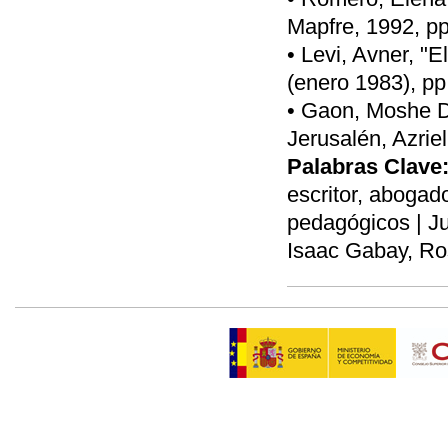
Mapfre, 1992, pp
• Levi, Avner, "E
(enero 1983), pp
• Gaon, Moshe Da
Jerusalén, Azriel
Palabras Clave
escritor, abogado
pedagógicos | Jur
Isaac Gabay, Ros