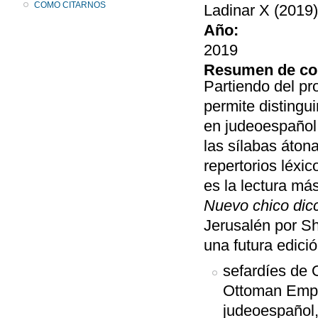
COMO CITARNOS
Ladinar X (2019)
Año:
2019
Resumen de co
Partiendo del pr
permite distingui
en judeoespañol 
las sílabas átona
repertorios léxic
es la lectura má
Nuevo chico dicc
Jerusalén por S
una futura edició
sefardíes de 
Ottoman Empir
judeoespañol,