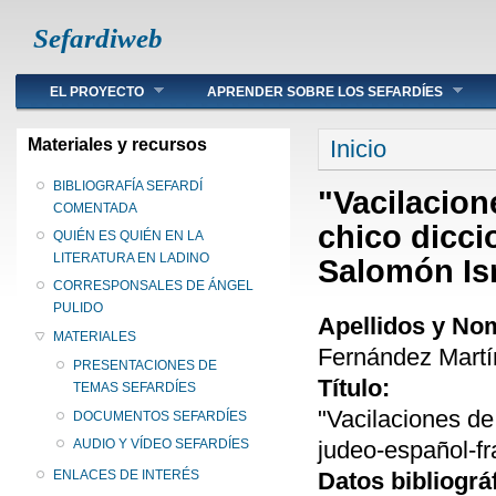
Sefardiweb
Main menu
EL PROYECTO
APRENDER SOBRE LOS SEFARDÍES
Se encuentra ust
Materiales y recursos
Inicio
BIBLIOGRAFÍA SEFARDÍ
"Vacilacion
COMENTADA
chico dicci
QUIÉN ES QUIÉN EN LA
LITERATURA EN LADINO
Salomón Isr
CORRESPONSALES DE ÁNGEL
PULIDO
Apellidos y No
MATERIALES
Fernández Martín
PRESENTACIONES DE
Título:
TEMAS SEFARDÍES
"Vacilaciones de
DOCUMENTOS SEFARDÍES
judeo-español-fr
AUDIO Y VÍDEO SEFARDÍES
Datos bibliográ
ENLACES DE INTERÉS