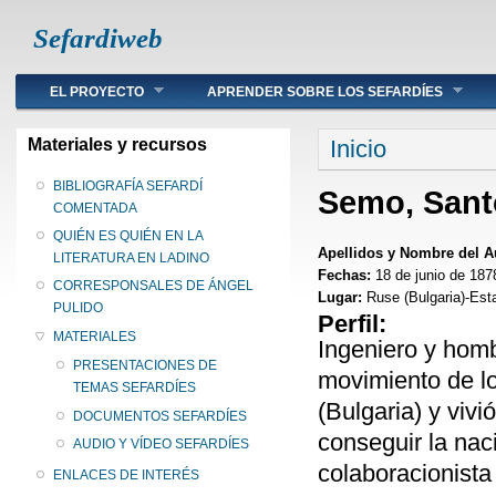
Sefardiweb
Main menu
EL PROYECTO
APRENDER SOBRE LOS SEFARDÍES
Se encuentra ust
Materiales y recursos
Inicio
BIBLIOGRAFÍA SEFARDÍ
Semo, Sant
COMENTADA
QUIÉN ES QUIÉN EN LA
Apellidos y Nombre del A
LITERATURA EN LADINO
Fechas:
18 de junio de 187
CORRESPONSALES DE ÁNGEL
Lugar:
Ruse (Bulgaria)-Est
PULIDO
Perfil:
MATERIALES
Ingeniero y homb
PRESENTACIONES DE
movimiento de l
TEMAS SEFARDÍES
(Bulgaria) y vivi
DOCUMENTOS SEFARDÍES
conseguir la nac
AUDIO Y VÍDEO SEFARDÍES
colaboracionista
ENLACES DE INTERÉS