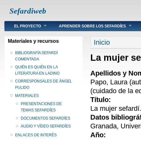
Sefardiweb
Main menu
EL PROYECTO
APRENDER SOBRE LOS SEFARDÍES
Se encuentra ust
Materiales y recursos
Inicio
BIBLIOGRAFÍA SEFARDÍ
La mujer se
COMENTADA
QUIÉN ES QUIÉN EN LA
Apellidos y No
LITERATURA EN LADINO
Papo, Laura (aut
CORRESPONSALES DE ÁNGEL
PULIDO
(cuidado de la e
MATERIALES
Título:
PRESENTACIONES DE
La mujer sefardí
TEMAS SEFARDÍES
Datos bibliográ
DOCUMENTOS SEFARDÍES
Granada, Univer
AUDIO Y VÍDEO SEFARDÍES
Año:
ENLACES DE INTERÉS