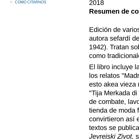
2018
COMO CITARNOS
Resumen de co
Edición de vario
autora sefardí d
1942). Tratan so
como tradicional
El libro incluye 
los relatos "Mad
esto akea vieza 
"Tija Merkada di 
de combate, lavo
tienda de moda 
convirtieron así
textos se public
Jevrejski Zivot,
s