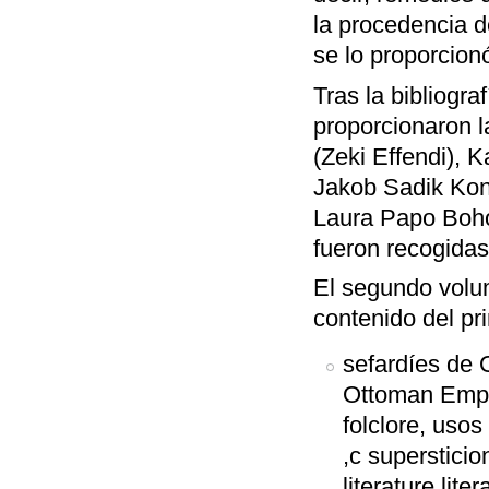
la procedencia d
se lo proporcion
Tras la bibliogra
proporcionaron l
(Zeki Effendi), 
Jakob Sadik Konf
Laura Papo Boho
fueron recogida
El segundo volum
contenido del pr
sefardíes de 
Ottoman Empir
folclore, usos
,c supersticio
literature,liter