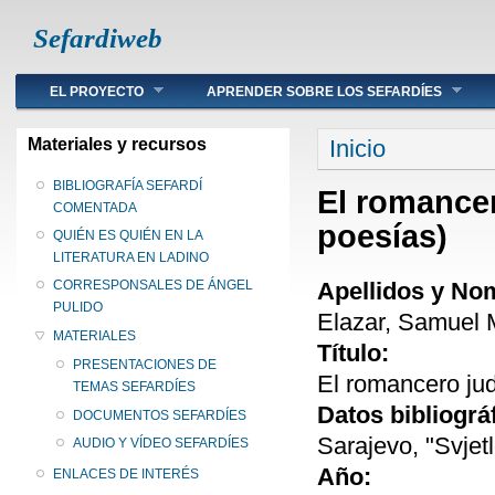
Sefardiweb
Main menu
EL PROYECTO
APRENDER SOBRE LOS SEFARDÍES
Se encuentra ust
Materiales y recursos
Inicio
BIBLIOGRAFÍA SEFARDÍ
El romance
COMENTADA
poesías)
QUIÉN ES QUIÉN EN LA
LITERATURA EN LADINO
Apellidos y No
CORRESPONSALES DE ÁNGEL
PULIDO
Elazar, Samuel 
MATERIALES
Título:
PRESENTACIONES DE
El romancero ju
TEMAS SEFARDÍES
Datos bibliográ
DOCUMENTOS SEFARDÍES
Sarajevo, "Svjet
AUDIO Y VÍDEO SEFARDÍES
Año:
ENLACES DE INTERÉS