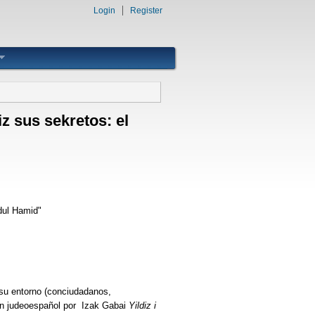
Login
Register
iz sus sekretos: el
bdul Hamid"
 su entorno (conciudadanos,
 en judeoespañol por Izak Gabai
Yildiz i