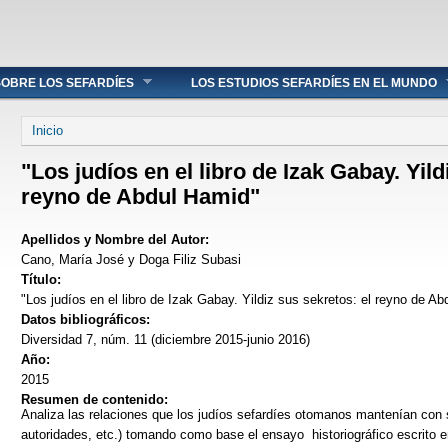
OBRE LOS SEFARDÍES
LOS ESTUDIOS SEFARDÍES EN EL MUNDO
Se encuentra usted aquí
Inicio
"Los judíos en el libro de Izak Gabay. Yild
reyno de Abdul Hamid"
Apellidos y Nombre del Autor:
Cano, María José y Doga Filiz Subasi
Título:
"Los judíos en el libro de Izak Gabay. Yildiz sus sekretos: el reyno de A
Datos bibliográficos:
Diversidad 7, núm. 11 (diciembre 2015-junio 2016)
Año:
2015
Resumen de contenido:
Analiza las relaciones que los judíos sefardíes otomanos mantenían con
autoridades, etc.) tomando como base el ensayo historiográfico escrito