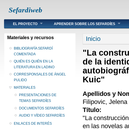
Sefardiweb
Main menu
EL PROYECTO
APRENDER SOBRE LOS SEFARDÍES
Se encuentra ust
Materiales y recursos
Inicio
BIBLIOGRAFÍA SEFARDÍ
"La constru
COMENTADA
de la ident
QUIÉN ES QUIÉN EN LA
LITERATURA EN LADINO
autobiográ
CORRESPONSALES DE ÁNGEL
Kuic"
PULIDO
MATERIALES
Apellidos y No
PRESENTACIONES DE
Filipovic, Jelen
TEMAS SEFARDÍES
Título:
DOCUMENTOS SEFARDÍES
AUDIO Y VÍDEO SEFARDÍES
"La construcción
ENLACES DE INTERÉS
en las novelas 