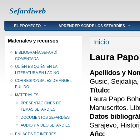
Sefardiweb
Main menu
EL PROYECTO
APRENDER SOBRE LOS SEFARDÍES
Se encuentra ust
Materiales y recursos
Inicio
BIBLIOGRAFÍA SEFARDÍ
Laura Papo 
COMENTADA
QUIÉN ES QUIÉN EN LA
Apellidos y No
LITERATURA EN LADINO
Gusic, Sejdalija
CORRESPONSALES DE ÁNGEL
PULIDO
Título:
MATERIALES
Laura Papo Bohor
PRESENTACIONES DE
Manuscritos. Libr
TEMAS SEFARDÍES
Datos bibliográ
DOCUMENTOS SEFARDÍES
Sarajevo, Histori
AUDIO Y VÍDEO SEFARDÍES
Año:
ENLACES DE INTERÉS