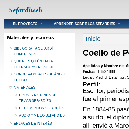
Sefardiweb
Main menu
EL PROYECTO
APRENDER SOBRE LOS SEFARDÍES
Se encuentra ust
Materiales y recursos
Inicio
BIBLIOGRAFÍA SEFARDÍ
Coello de P
COMENTADA
QUIÉN ES QUIÉN EN LA
Apellidos y Nombre del A
LITERATURA EN LADINO
Fechas:
1850-1888
CORRESPONSALES DE ÁNGEL
Lugar:
Madrid, Estambul, S
PULIDO
Perfil:
MATERIALES
Escritor, periodi
PRESENTACIONES DE
fue el primer es
TEMAS SEFARDÍES
En 1884-85 pas
DOCUMENTOS SEFARDÍES
AUDIO Y VÍDEO SEFARDÍES
a su tío, el dip
ENLACES DE INTERÉS
allí envió a Ma