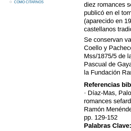
COMO CITARNOS
diez romances s
publicó en el t
(aparecido en 1
castellanos tradi
Se conservan va
Coello y Pacheco
Mss/1875/5 de la
Pascual de Gaya
la Fundación Ra
Referencias bib
· Díaz-Mas, Pal
romances sefard
Ramón Menéndez P
pp. 129-152
Palabras Clave