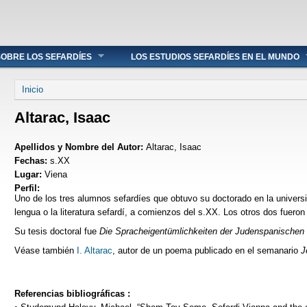
OBRE LOS SEFARDÍES
LOS ESTUDIOS SEFARDÍES EN EL MUNDO
Se encuentra usted aquí
Inicio
Altarac, Isaac
Apellidos y Nombre del Autor:
Altarac, Isaac
Fechas:
s.XX
Lugar:
Viena
Perfil:
Uno de los tres alumnos sefardíes que obtuvo su doctorado en la universid
lengua o la literatura sefardí, a comienzos del s.XX. Los otros dos fuero
Su tesis doctoral fue
Die Spracheigentümlichkeiten der Judenspanischen
Véase también
I. Altarac
, autor de un poema publicado en el semanario
J
Referencias bibliográficas :