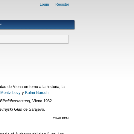
Login
Register
ad de Viena en torno a la historia, la
n
Moritz Levy
y
Kalmi Baruch
.
 Bibelübersetzung
, Viena 1932.
evrejski Glas
de Sarajevo.
TMAP.PDM