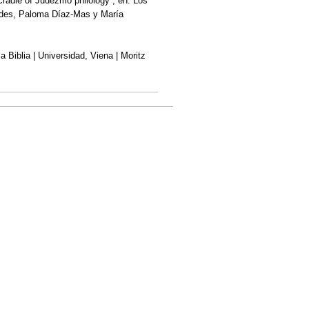
radle of Judezmo philology”, en: Los
dades, Paloma Díaz-Mas y María
la Biblia | Universidad, Viena | Moritz