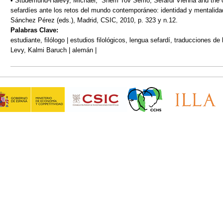
• Studemund-Halevy, Michael, “Shem Tov Semo, Sefardi Vienna and the c
sefardíes ante los retos del mundo contemporáneo: identidad y mentali
Sánchez Pérez (eds.), Madrid, CSIC, 2010, p. 323 y n.12.
Palabras Clave:
estudiante, filólogo | estudios filológicos, lengua sefardí, traducciones de 
Levy, Kalmi Baruch | alemán |