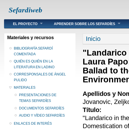
Sefardiweb
Main menu
EL PROYECTO
APRENDER SOBRE LOS SEFARDÍES
Se encuentra ust
Materiales y recursos
Inicio
BIBLIOGRAFÍA SEFARDÍ
"Landarico 
COMENTADA
Laura Papo
QUIÉN ES QUIÉN EN LA
LITERATURA EN LADINO
Ballad to t
CORRESPONSALES DE ÁNGEL
Environmen
PULIDO
MATERIALES
Apellidos y No
PRESENTACIONES DE
Jovanovic, Zeljk
TEMAS SEFARDÍES
Título:
DOCUMENTOS SEFARDÍES
AUDIO Y VÍDEO SEFARDÍES
"Landarico in t
ENLACES DE INTERÉS
Domestication of