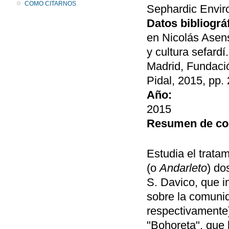
COMO CITARNOS
Sephardic Envir
Datos bibliográ
en Nicolás Asen
y cultura sefard
Madrid, Fundac
Pidal, 2015, pp.
Año:
2015
Resumen de co
Estudia el trata
(o
Andarleto
) do
S. Davico, que i
sobre la comunid
respectivamente)
"Bohoreta", que 