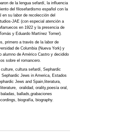
ron de la lengua sefardí, la influencia
ento del filosefardismo español con la
 en su labor de recolección del
studios-JAE (con especial atención a
 Marruecos en 1922 y la presencia de
 Tomás y Eduardo Martínez Torner).
, primero a través de la labor de
iversidad de Columbia (Nueva York) y
uo alumno de Américo Castro y decidido
ios sobre el romancero.
, culture, cultura sefardí, Sephardic
a, Sephardic Jews in America, Estados
phardic Jews and Spain,literatura,
l literature, oralidad, orality,poesía oral,
y, baladas, ballads,grabaciones
cordings,
biografía, biography.