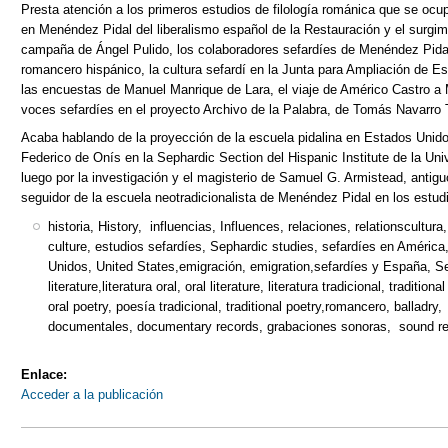
Presta atención a los primeros estudios de filología románica que se ocupa
en Menéndez Pidal del liberalismo español de la Restauración y el surgimi
campaña de Ángel Pulido, los colaboradores sefardíes de Menéndez Pidal
romancero hispánico, la cultura sefardí en la Junta para Ampliación de E
las encuestas de Manuel Manrique de Lara, el viaje de Américo Castro a
voces sefardíes en el proyecto Archivo de la Palabra, de Tomás Navarro
Acaba hablando de la proyección de la escuela pidalina en Estados Unidos
Federico de Onís en la Sephardic Section del Hispanic Institute de la Un
luego por la investigación y el magisterio de Samuel G. Armistead, antig
seguidor de la escuela neotradicionalista de Menéndez Pidal en los estud
historia, History, influencias, Influences, relaciones, relationscultura
culture, estudios sefardíes, Sephardic studies, sefardíes en Améric
Unidos, United States,emigración, emigration,sefardíes y España, Se
literature,literatura oral, oral literature, literatura tradicional, traditiona
oral poetry, poesía tradicional, traditional poetry,romancero, balladr
documentales, documentary records, grabaciones sonoras, sound re
Enlace:
Acceder a la publicación