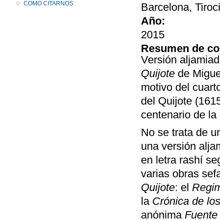
COMO CITARNOS
Barcelona, Tiroc
Año:
2015
Resumen de co
Versión aljamiad
Quijote
de Migue
motivo del cuart
del Quijote (161
centenario de la
No se trata de u
una versión aljam
en letra rashí s
varias obras sef
Quijote
: el
Regim
la
Crónica de lo
anónima
Fuente