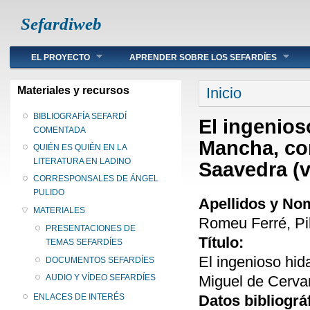
Sefardiweb
Main menu
EL PROYECTO
APRENDER SOBRE LOS SEFARDÍES
Se encuentra ust
Materiales y recursos
Inicio
BIBLIOGRAFÍA SEFARDÍ
El ingenios
COMENTADA
Mancha, co
QUIÉN ES QUIÉN EN LA
LITERATURA EN LADINO
Saavedra (v
CORRESPONSALES DE ÁNGEL
PULIDO
Apellidos y No
MATERIALES
Romeu Ferré, Pi
PRESENTACIONES DE
Título:
TEMAS SEFARDÍES
El ingenioso hi
DOCUMENTOS SEFARDÍES
Miguel de Cerva
AUDIO Y VÍDEO SEFARDÍES
Datos bibliográ
ENLACES DE INTERÉS