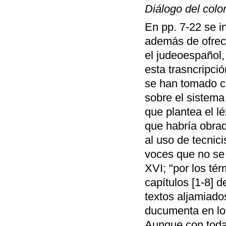
Diálogo del col
En pp. 7-22 se in
además de ofrece
el judeoespañol,
esta trasncripci
se han tomado c
sobre el sistema
que plantea el lé
que habría obrad
al uso de tecnic
voces que no se 
XVI; "por los té
capítulos [1-8] d
textos aljamiado
ducumenta en los
Aunque con toda 