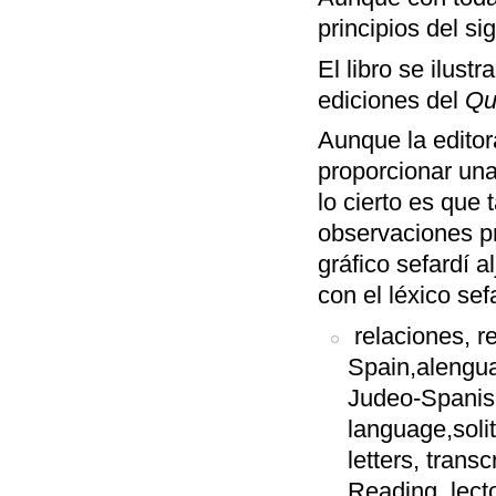
principios del sig
El libro se ilust
ediciones del
Qu
Aunque la editor
proporcionar una
lo cierto es que 
observaciones pr
gráfico sefardí a
con el léxico sef
relaciones, r
Spain,alengua
Judeo-Spanish,
language,soli
letters, trans
Reading, lector