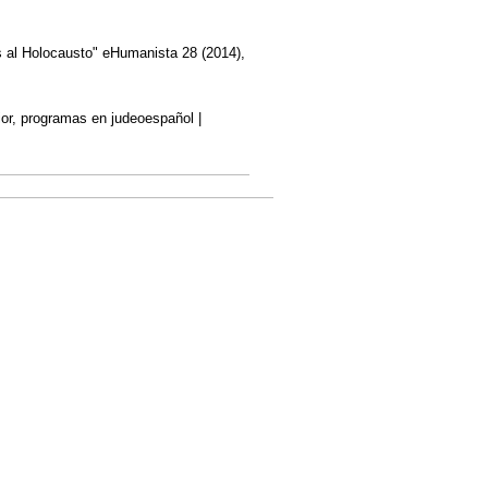
s al Holocausto" eHumanista 28 (2014),
rior, programas en judeoespañol |