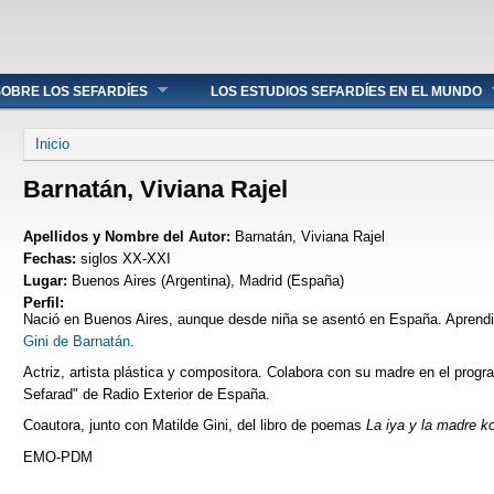
OBRE LOS SEFARDÍES
LOS ESTUDIOS SEFARDÍES EN EL MUNDO
Se encuentra usted aquí
Inicio
Barnatán, Viviana Rajel
Apellidos y Nombre del Autor:
Barnatán, Viviana Rajel
Fechas:
siglos XX-XXI
Lugar:
Buenos Aires (Argentina), Madrid (España)
Perfil:
Nació en Buenos Aires, aunque desde niña se asentó en España. Aprend
Gini de Barnatán
.
Actriz, artista plástica y compositora. Colabora con su madre en el prog
Sefarad" de Radio Exterior de España.
Coautora, junto con Matilde Gini, del libro de poemas
La iya y la madre k
EMO-PDM