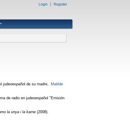
Login
Register
ió judeoespañol de su madre,
Matilde
rama de radio en judeoespañol "Emisión
omo la unya i la karne
(2008).