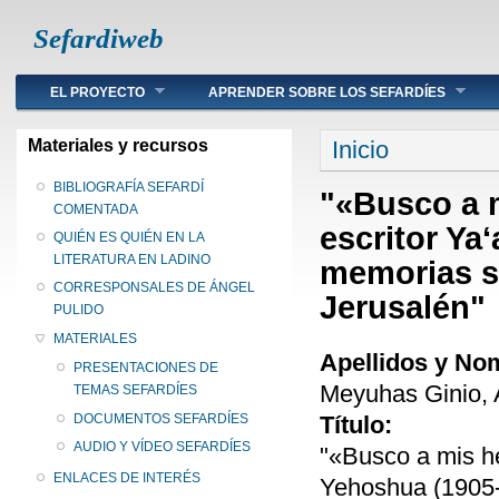
Sefardiweb
Main menu
EL PROYECTO
APRENDER SOBRE LOS SEFARDÍES
Se encuentra ust
Materiales y recursos
Inicio
BIBLIOGRAFÍA SEFARDÍ
"«Busco a m
COMENTADA
escritor Ya
QUIÉN ES QUIÉN EN LA
LITERATURA EN LADINO
memorias so
CORRESPONSALES DE ÁNGEL
Jerusalén"
PULIDO
MATERIALES
Apellidos y No
PRESENTACIONES DE
Meyuhas Ginio, 
TEMAS SEFARDÍES
Título:
DOCUMENTOS SEFARDÍES
AUDIO Y VÍDEO SEFARDÍES
"«Busco a mis he
ENLACES DE INTERÉS
Yehoshua (1905-