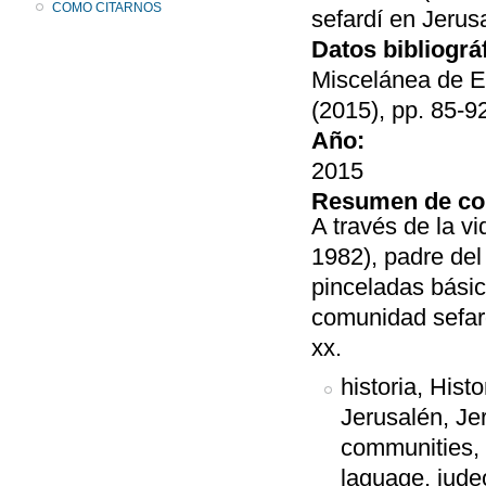
COMO CITARNOS
sefardí en Jerusa
Datos bibliográ
Miscelánea de E
(2015), pp. 85-9
Año:
2015
Resumen de co
A través de la 
1982), padre del 
pinceladas bási
comunidad sefardi
xx.
historia, Hist
Jerusalén, Je
communities, 
laguage, jude