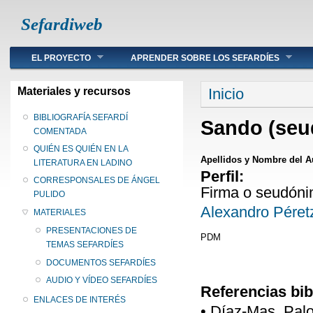
Sefardiweb
Main menu
EL PROYECTO
APRENDER SOBRE LOS SEFARDÍES
Se encuentra ust
Materiales y recursos
Inicio
BIBLIOGRAFÍA SEFARDÍ
Sando (seu
COMENTADA
QUIÉN ES QUIÉN EN LA
Apellidos y Nombre del A
LITERATURA EN LADINO
Perfil:
CORRESPONSALES DE ÁNGEL
Firma o seudónimo
PULIDO
Alexandro Péret
MATERIALES
PRESENTACIONES DE
PDM
TEMAS SEFARDÍES
DOCUMENTOS SEFARDÍES
AUDIO Y VÍDEO SEFARDÍES
Referencias bib
ENLACES DE INTERÉS
• Díaz-Mas, Pal