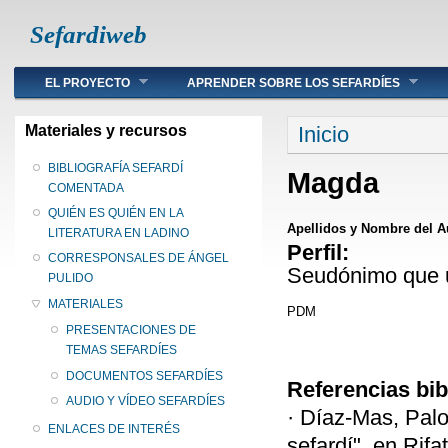
Sefardiweb
Main menu
EL PROYECTO
APRENDER SOBRE LOS SEFARDÍES
Se encuentra ust
Materiales y recursos
Inicio
BIBLIOGRAFÍA SEFARDÍ
Magda
COMENTADA
QUIÉN ES QUIÉN EN LA
Apellidos y Nombre del A
LITERATURA EN LADINO
Perfil:
CORRESPONSALES DE ÁNGEL
Seudónimo que ut
PULIDO
MATERIALES
PDM
PRESENTACIONES DE
TEMAS SEFARDÍES
DOCUMENTOS SEFARDÍES
Referencias bib
AUDIO Y VÍDEO SEFARDÍES
· Díaz-Mas, Pal
ENLACES DE INTERÉS
sefardí", en Rifa