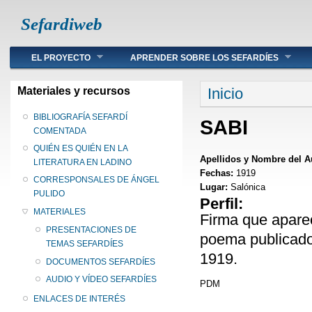
Sefardiweb
Main menu
EL PROYECTO
APRENDER SOBRE LOS SEFARDÍES
Se encuentra ust
Materiales y recursos
Inicio
BIBLIOGRAFÍA SEFARDÍ
SABI
COMENTADA
QUIÉN ES QUIÉN EN LA
Apellidos y Nombre del A
LITERATURA EN LADINO
Fechas:
1919
CORRESPONSALES DE ÁNGEL
Lugar:
Salónica
PULIDO
Perfil:
MATERIALES
Firma que aparec
PRESENTACIONES DE
poema publicado
TEMAS SEFARDÍES
1919.
DOCUMENTOS SEFARDÍES
AUDIO Y VÍDEO SEFARDÍES
PDM
ENLACES DE INTERÉS