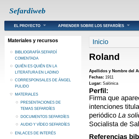
Sefardiweb
Main menu
EL PROYECTO
APRENDER SOBRE LOS SEFARDÍES
Se encuentra ust
Materiales y recursos
Inicio
BIBLIOGRAFÍA SEFARDÍ
Roland
COMENTADA
QUIÉN ES QUIÉN EN LA
Apellidos y Nombre del A
LITERATURA EN LADINO
Fechas:
1911
CORRESPONSALES DE ÁNGEL
Lugar:
Salónica
PULIDO
Perfil:
MATERIALES
Firma que aparec
PRESENTACIONES DE
intenciones titu
TEMAS SEFARDÍES
periódico
La sol
DOCUMENTOS SEFARDÍES
Socialista de Sa
AUDIO Y VÍDEO SEFARDÍES
ENLACES DE INTERÉS
Referencias bib