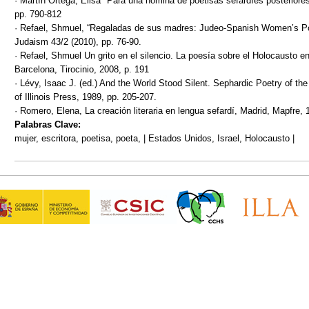
· Martín Ortega, Elisa "Para una nómina de poetisas sefardíes posteriore
pp. 790-812
· Refael, Shmuel, “Regaladas de sus madres: Judeo-Spanish Women’s Po
Judaism 43/2 (2010), pp. 76-90.
· Refael, Shmuel Un grito en el silencio. La poesía sobre el Holocausto en
Barcelona, Tirocinio, 2008, p. 191
· Lévy, Isaac J. (ed.) And the World Stood Silent. Sephardic Poetry of th
of Illinois Press, 1989, pp. 205-207.
· Romero, Elena, La creación literaria en lengua sefardí, Madrid, Mapfre, 
Palabras Clave:
mujer, escritora, poetisa, poeta, | Estados Unidos, Israel, Holocausto |