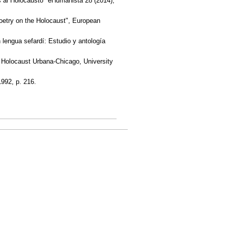
s al Holocausto" eHumanista 28 (2014),
etry on the Holocaust", European
 lengua sefardí: Estudio y antología
e Holocaust Urbana-Chicago, University
1992, p. 216.