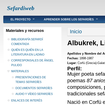
Sefardiweb
Main menu
EL PROYECTO
APRENDER SOBRE LOS SEFARDÍES
Se encuentra ust
Materiales y recursos
Inicio
BIBLIOGRAFÍA SEFARDÍ
Albukrek, 
COMENTADA
QUIÉN ES QUIÉN EN LA
Apellidos y Nombre del A
LITERATURA EN LADINO
Fechas:
1898-1987
CORRESPONSALES DE ÁNGEL
Lugar:
Corfú (Grecia)-Gala
PULIDO
Perfil:
MATERIALES
Mujer poeta sefa
PRESENTACIONES DE
poemas
87 anios
TEMAS SEFARDÍES
composiciones, p
DOCUMENTOS SEFARDÍES
tradicionales sef
AUDIO Y VÍDEO SEFARDÍES
ENLACES DE INTERÉS
Nació en Corfú e