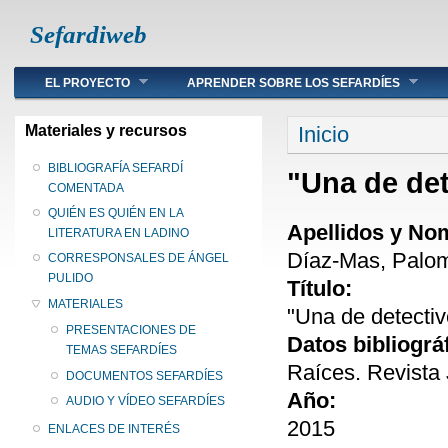
Sefardiweb
Main menu
EL PROYECTO
APRENDER SOBRE LOS SEFARDÍES
Se encuentra ust
Materiales y recursos
Inicio
BIBLIOGRAFÍA SEFARDÍ
"Una de de
COMENTADA
QUIÉN ES QUIÉN EN LA
Apellidos y No
LITERATURA EN LADINO
Díaz-Mas, Palo
CORRESPONSALES DE ÁNGEL
PULIDO
Título:
MATERIALES
"Una de detecti
PRESENTACIONES DE
Datos bibliográ
TEMAS SEFARDÍES
Raíces. Revista 
DOCUMENTOS SEFARDÍES
Año:
AUDIO Y VÍDEO SEFARDÍES
2015
ENLACES DE INTERÉS