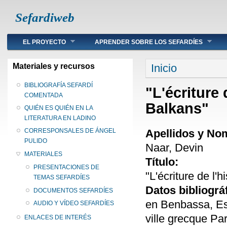
Sefardiweb
Main menu
EL PROYECTO
APRENDER SOBRE LOS SEFARDÍES
Se encuentra ust
Materiales y recursos
Inicio
BIBLIOGRAFÍA SEFARDÍ
"L'écriture 
COMENTADA
Balkans"
QUIÉN ES QUIÉN EN LA
LITERATURA EN LADINO
Apellidos y No
CORRESPONSALES DE ÁNGEL
PULIDO
Naar, Devin
MATERIALES
Título:
PRESENTACIONES DE
"L'écriture de l'
TEMAS SEFARDÍES
Datos bibliográ
DOCUMENTOS SEFARDÍES
en Benbassa, Esth
AUDIO Y VÍDEO SEFARDÍES
ville grecque Pa
ENLACES DE INTERÉS