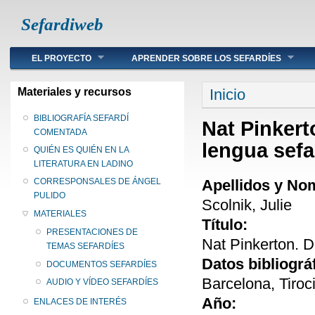
Sefardiweb
Main menu
EL PROYECTO
APRENDER SOBRE LOS SEFARDÍES
Se encuentra ust
Materiales y recursos
Inicio
BIBLIOGRAFÍA SEFARDÍ
Nat Pinkert
COMENTADA
lengua sefa
QUIÉN ES QUIÉN EN LA
LITERATURA EN LADINO
Apellidos y No
CORRESPONSALES DE ÁNGEL
PULIDO
Scolnik, Julie
MATERIALES
Título:
PRESENTACIONES DE
Nat Pinkerton. D
TEMAS SEFARDÍES
Datos bibliográ
DOCUMENTOS SEFARDÍES
Barcelona, Tiroc
AUDIO Y VÍDEO SEFARDÍES
Año:
ENLACES DE INTERÉS