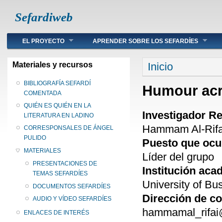
Sefardiweb
Main menu
EL PROYECTO
APRENDER SOBRE LOS SEFARDÍES
Se encuentra ust
Materiales y recursos
Inicio
BIBLIOGRAFÍA SEFARDÍ
Humour acr
COMENTADA
QUIÉN ES QUIÉN EN LA
Investigador R
LITERATURA EN LADINO
Hammam Al-Rifa
CORRESPONSALES DE ÁNGEL
PULIDO
Puesto que oc
MATERIALES
Líder del grupo
PRESENTACIONES DE
Institución ac
TEMAS SEFARDÍES
University of Bu
DOCUMENTOS SEFARDÍES
Dirección de c
AUDIO Y VÍDEO SEFARDÍES
hammamal_rifai
ENLACES DE INTERÉS