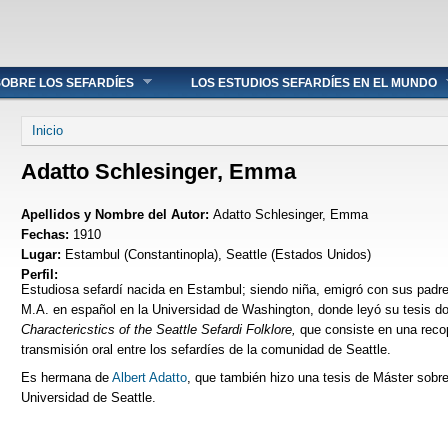
OBRE LOS SEFARDÍES
LOS ESTUDIOS SEFARDÍES EN EL MUNDO
Se encuentra usted aquí
Inicio
Adatto Schlesinger, Emma
Apellidos y Nombre del Autor:
Adatto Schlesinger, Emma
Fechas:
1910
Lugar:
Estambul (Constantinopla), Seattle (Estados Unidos)
Perfil:
Estudiosa sefardí nacida en Estambul; siendo niña, emigró con sus padre
M.A. en español en la Universidad de Washington, donde leyó su tesis d
Charactericstics of the Seattle Sefardi Folklore,
que consiste en una recop
transmisión oral entre los sefardíes de la comunidad de Seattle.
Es hermana de
Albert Adatto
, que también hizo una tesis de Máster sobre
Universidad de Seattle.