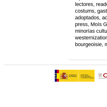
lectores, rea
costums, gast
adoptados, ad
press, Moís Ga
minorías cultu
westernizatio
bourgeoisie, m