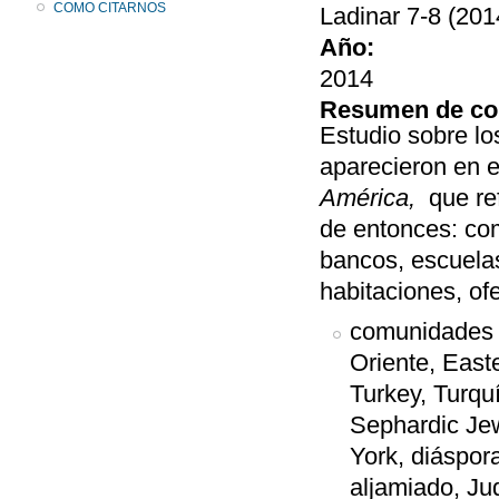
COMO CITARNOS
Ladinar 7-8 (201
Año:
2014
Resumen de co
Estudio sobre los
aparecieron en 
América,
que re
de entonces: com
bancos, escuelas
habitaciones, ofe
comunidades s
Oriente, East
Turkey, Turqu
Sephardic Jew
York, diáspora
aljamiado, Ju