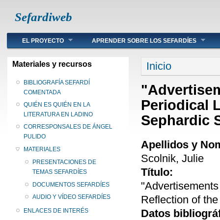
Sefardiweb
Main menu
EL PROYECTO
APRENDER SOBRE LOS SEFARDÍES
Se encuentra ust
Materiales y recursos
Inicio
BIBLIOGRAFÍA SEFARDÍ
"Advertise
COMENTADA
Periodical 
QUIÉN ES QUIÉN EN LA
LITERATURA EN LADINO
Sephardic S
CORRESPONSALES DE ÁNGEL
PULIDO
Apellidos y No
MATERIALES
Scolnik, Julie
PRESENTACIONES DE
Título:
TEMAS SEFARDÍES
"Advertisements 
DOCUMENTOS SEFARDÍES
Reflection of th
AUDIO Y VÍDEO SEFARDÍES
Datos bibliográ
ENLACES DE INTERÉS