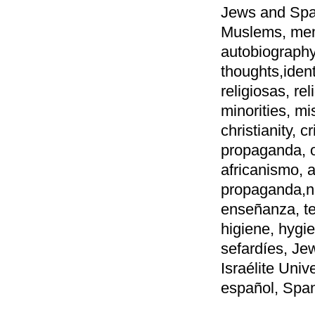
Jews and Spai
Muslems, mem
autobiography,
thoughts,ident
religiosas, rel
minorities, mi
christianity, 
propaganda, o
africanismo, af
propaganda,na
enseñanza, te
higiene, hygi
sefardíes, Jew
Israélite Univ
español, Span