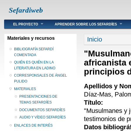
Sefardiweb
Main menu
EL PROYECTO
APRENDER SOBRE LOS SEFARDÍES
Se encuentra ust
Materiales y recursos
Inicio
BIBLIOGRAFÍA SEFARDÍ
"Musulmanes
COMENTADA
africanista
QUIÉN ES QUIÉN EN LA
LITERATURA EN LADINO
principios 
CORRESPONSALES DE ÁNGEL
PULIDO
Apellidos y No
MATERIALES
Díaz-Mas, Palo
PRESENTACIONES DE
Título:
TEMAS SEFARDÍES
"Musulmanes y jud
DOCUMENTOS SEFARDÍES
testimonios de pr
AUDIO Y VÍDEO SEFARDÍES
Datos bibliográ
ENLACES DE INTERÉS