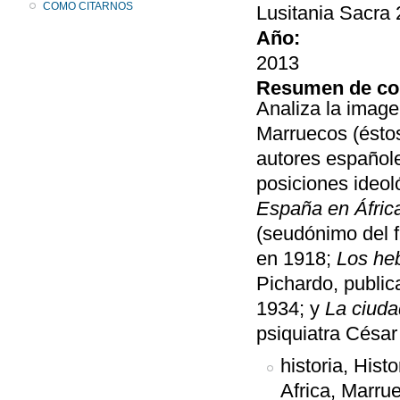
COMO CITARNOS
Lusitania Sacra 
Año:
2013
Resumen de co
Analiza la image
Marruecos (éstos
autores españole
posiciones ideol
España en África 
(seudónimo del 
en 1918;
Los he
Pichardo, public
1934; y
La ciuda
psiquiatra César
historia, Hist
Africa, Marru