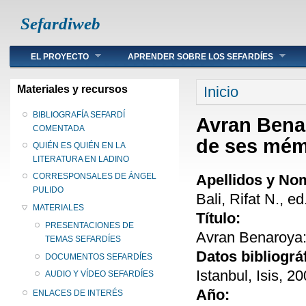
Sefardiweb
Main menu
EL PROYECTO
APRENDER SOBRE LOS SEFARDÍES
Se encuentra ust
Materiales y recursos
Inicio
BIBLIOGRAFÍA SEFARDÍ
Avran Benar
COMENTADA
de ses mém
QUIÉN ES QUIÉN EN LA
LITERATURA EN LADINO
Apellidos y No
CORRESPONSALES DE ÁNGEL
PULIDO
Bali, Rifat N., ed
MATERIALES
Título:
PRESENTACIONES DE
Avran Benaroya: 
TEMAS SEFARDÍES
Datos bibliográ
DOCUMENTOS SEFARDÍES
Istanbul, Isis, 20
AUDIO Y VÍDEO SEFARDÍES
Año:
ENLACES DE INTERÉS