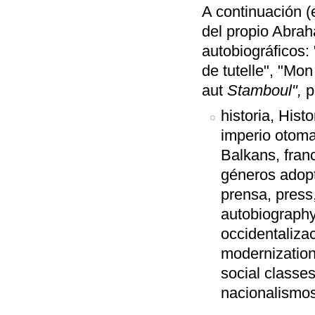
A continuación (
del propio Abra
autobiográficos:
de tutelle", "Mo
aut
Stamboul",
p
historia, Hist
imperio otoma
Balkans, franc
géneros adopt
prensa, press
autobiography,
occidentaliza
modernization
social classes,
nacionalismos