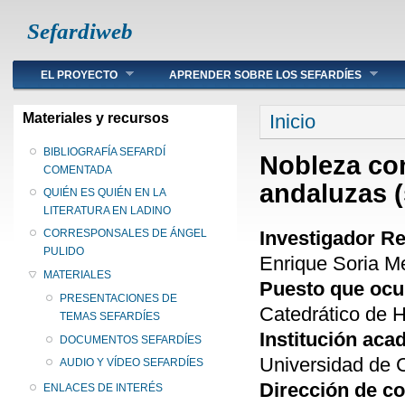
Sefardiweb
Main menu
EL PROYECTO
APRENDER SOBRE LOS SEFARDÍES
Se encuentra ust
Materiales y recursos
Inicio
BIBLIOGRAFÍA SEFARDÍ
Nobleza con
COMENTADA
andaluzas (
QUIÉN ES QUIÉN EN LA
LITERATURA EN LADINO
Investigador R
CORRESPONSALES DE ÁNGEL
PULIDO
Enrique Soria M
MATERIALES
Puesto que oc
PRESENTACIONES DE
Catedrático de 
TEMAS SEFARDÍES
Institución ac
DOCUMENTOS SEFARDÍES
Universidad de 
AUDIO Y VÍDEO SEFARDÍES
Dirección de c
ENLACES DE INTERÉS