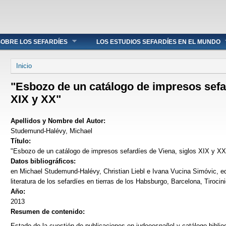
OBRE LOS SEFARDÍES
LOS ESTUDIOS SEFARDÍES EN EL MUNDO
Se encuentra usted aquí
Inicio
"Esbozo de un catálogo de impresos sefar
XIX y XX"
Apellidos y Nombre del Autor:
Studemund-Halévy, Michael
Título:
"Esbozo de un catálogo de impresos sefardíes de Viena, siglos XIX y XX
Datos bibliográficos:
en Michael Studemund-Halévy, Christian Liebl e Ivana Vucina Simóvic, e
literatura de los sefardíes en tierras de los Habsburgo, Barcelona, Tirocin
Año:
2013
Resumen de contenido:
Estado de la cuestión de publicaciones en judeoespañol y catálogo bibliog