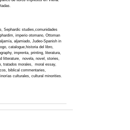
rtadas.
díes, Sephardic studies,comunidades
ephardim, imperio otomano, Ottoman
aljamía, aljamiado, Judeo-Spanish in
ogo, catalogue,historia del libro,
graphy, imprenta, printing, literatura,
litterature, novela, novel, stories,
ion, tratados morales, moral essay,
licos, biblical commentaries,
norías culturales, cultural minorities.