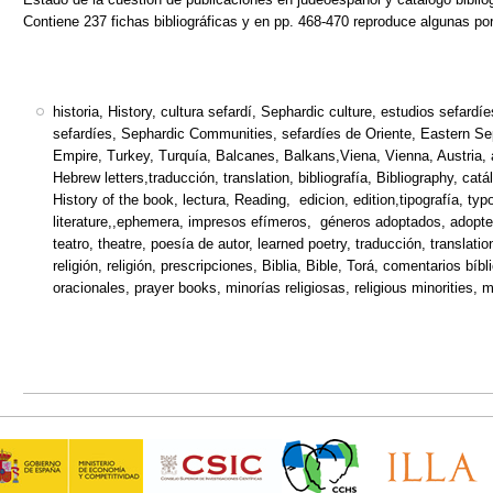
Contiene 237 fichas bibliográficas y en pp. 468-470 reproduce algunas po
historia, History, cultura sefardí, Sephardic culture, estudios sefar
sefardíes, Sephardic Communities, sefardíes de Oriente, Eastern S
Empire, Turkey, Turquía, Balcanes, Balkans,Viena, Vienna, Austria, 
Hebrew letters,traducción, translation, bibliografía, Bibliography, catál
History of the book, lectura, Reading, edicion, edition,tipografía, typo
literature,,ephemera, impresos efímeros, géneros adoptados, adopted 
teatro, theatre, poesía de autor, learned poetry, traducción, translat
religión, religión, prescripciones, Biblia, Bible, Torá, comentarios bíb
oracionales, prayer books, minorías religiosas, religious minorities, mi