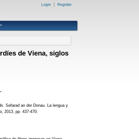
Login
Register
díes de Viena, siglos
"
ds. Sefarad an der Donau. La lengua y
io, 2013, pp. 437-470.
ráfico de libros impresos en Viena.