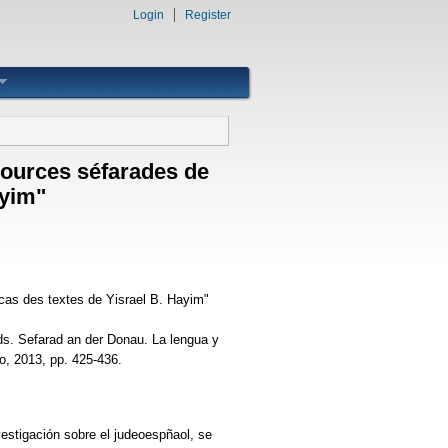
Login
Register
 sources séfarades de
ayim"
 cas des textes de Yisrael B. Hayim"
ds. Sefarad an der Donau. La lengua y
io, 2013, pp. 425-436.
vestigación sobre el judeoespñaol, se