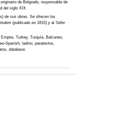
í originario de Belgrado, responsable de
d del siglo XIX.
os) de sus obras. Se ofrecen los
Ketubim
(publicado en 1815) y al
Séfer
 Empire, Turkey, Turquía, Balcanes,
deo-Spanish, ladino, paratextos,
 datos, database.