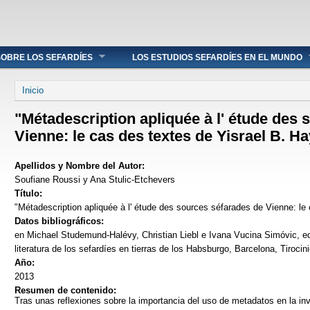
OBRE LOS SEFARDÍES
LOS ESTUDIOS SEFARDÍES EN EL MUNDO
Se encuentra usted aquí
Inicio
"Métadescription apliquée à l' étude des
Vienne: le cas des textes de Yisrael B. H
Apellidos y Nombre del Autor:
Soufiane Roussi y Ana Stulic-Etchevers
Título:
"Métadescription apliquée à l' étude des sources séfarades de Vienne: le
Datos bibliográficos:
en Michael Studemund-Halévy, Christian Liebl e Ivana Vucina Simóvic, e
literatura de los sefardíes en tierras de los Habsburgo, Barcelona, Tirocin
Año:
2013
Resumen de contenido:
Tras unas reflexiones sobre la importancia del uso de metadatos en la in