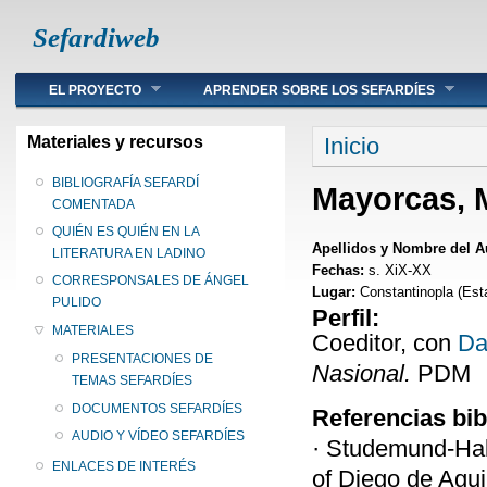
Sefardiweb
Main menu
EL PROYECTO
APRENDER SOBRE LOS SEFARDÍES
Se encuentra ust
Materiales y recursos
Inicio
BIBLIOGRAFÍA SEFARDÍ
Mayorcas, 
COMENTADA
QUIÉN ES QUIÉN EN LA
Apellidos y Nombre del A
LITERATURA EN LADINO
Fechas:
s. XiX-XX
CORRESPONSALES DE ÁNGEL
Lugar:
Constantinopla (Est
PULIDO
Perfil:
MATERIALES
Coeditor, con
Da
PRESENTACIONES DE
Nasional.
PDM
TEMAS SEFARDÍES
DOCUMENTOS SEFARDÍES
Referencias bib
AUDIO Y VÍDEO SEFARDÍES
· Studemund-Hal
ENLACES DE INTERÉS
of Diego de Agui