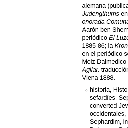
alemana (publica
Judengthums
en
onorada Comuna
Aarón ben Shem 
periódico
El Luz
1885-86; la
Kron
en el periódico 
Moiz Dalmedico
Agilar,
traducció
Viena 1888.
historia, Hist
sefardíes, Se
converted Jew
occidentales,
Sephardim, im