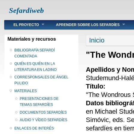
Sefardiweb
Main menu
EL PROYECTO
APRENDER SOBRE LOS SEFARDÍES
Se encuentra ust
Materiales y recursos
Inicio
BIBLIOGRAFÍA SEFARDÍ
"The Wondr
COMENTADA
QUIÉN ES QUIÉN EN LA
Apellidos y No
LITERATURA EN LADINO
Studemund-Halév
CORRESPONSALES DE ÁNGEL
PULIDO
Título:
MATERIALES
"The Wondrous S
PRESENTACIONES DE
Datos bibliográ
TEMAS SEFARDÍES
en Michael Stude
DOCUMENTOS SEFARDÍES
Simóvic, eds. Se
AUDIO Y VÍDEO SEFARDÍES
sefardíes en tie
ENLACES DE INTERÉS