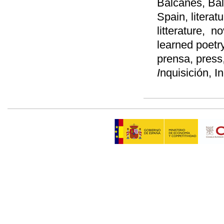
Balcanes, Bal
Spain, literat
litterature, no
learned poetry
prensa, press,
I
nquisición, In